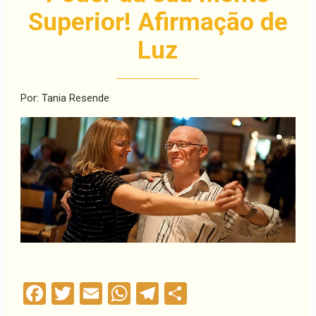
Superior! Afirmação de
Luz
Por: Tania Resende
Facebook
Twitter
Email
WhatsApp
Telegram
Compartilha