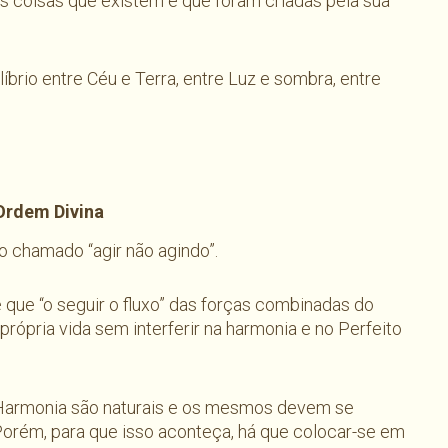
 as coisas que existem e que foram criadas pela sua
íbrio entre Céu e Terra, entre Luz e sombra, entre
 Ordem Divina
do chamado “agir não agindo”.
 que “o seguir o fluxo” das forças combinadas do
rópria vida sem interferir na harmonia e no Perfeito
a Harmonia são naturais e os mesmos devem se
orém, para que isso aconteça, há que colocar-se em