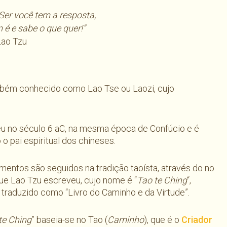
Ser você tem a resposta,
é e sabe o que quer!”
Lao Tzu
mbém conhecido como Lao Tse ou Laozi, cujo
eu no século 6 aC, na mesma época de Confúcio e é
o pai espiritual dos chineses.
mentos são seguidos na tradição taoísta, através do no
que Lao Tzu escreveu, cujo nome é “
Tao te Ching
“,
raduzido como “Livro do Caminho e da Virtude”.
te Ching
” baseia-se no Tao (
Caminho
), que é o
Criador