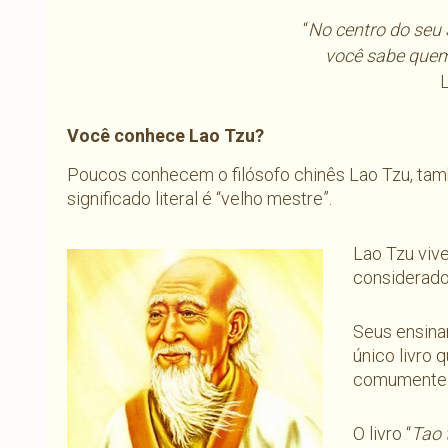
“
No centro do seu 
você sabe quem 
Você conhece Lao Tzu?
Poucos conhecem o filósofo chinês Lao Tzu, ta
significado literal é “velho mestre”.
Lao Tzu viv
considerado 
Seus ensina
único livro 
comumente t
O livro “
Tao 