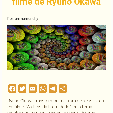
filme de Ryuho Okawa
Por: animamundhy
Facebook
Twitter
Email
WhatsApp
Telegram
Compartilha
Ryuho Okawa transformou mais um de seus livros
em filme: “As Leis da Eternidade”, cujo tema
mostra que as nossas vidas faz parte de uma