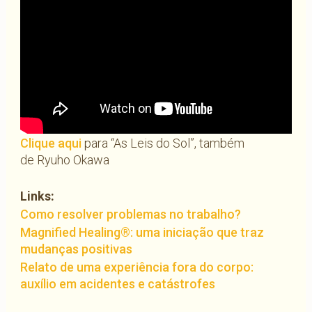
Clique aqui
para “As Leis do Sol”, também
de Ryuho Okawa
Links:
Como resolver problemas no trabalho?
Magnified Healing®: uma iniciação que traz
mudanças positivas
Relato de uma experiência fora do corpo:
auxílio em acidentes e catástrofes