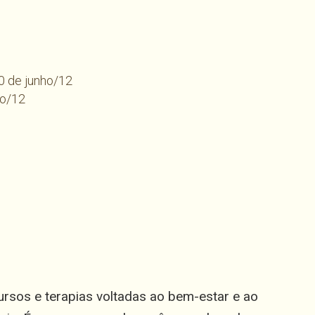
20 de junho/12
ho/12
har
sos e terapias voltadas ao bem-estar e ao