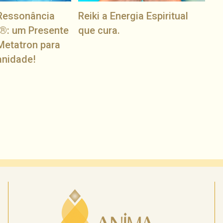
Ressonância
Reiki a Energia Espiritual
®: um Presente
que cura.
Metatron para
anidade!