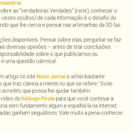
maestria
.
cobrir as “verdadeiras Verdades” (rsrsr), conhecer o
tas vezes ocultos) de cada informação é o desafio do
ndo que lhe cerca e pensar nas artimanhas da 3D faz
es disponíveis. Pensar sobre elas, perguntar se faz
mais diversas opiniões – antes de tirar conclusões
responsabilidade sobre o que publicamos ou
e é uma questão cármica!
m artigo no site
Nexo Jornal
e achei bastante
 que traz clareia a mente no que se refere: “
Evite
ue acredito que possa lhe ajudar também.
m vídeo do
biólogo Pirula
para que você continue a
eoria sem fundamento algum e espalhá-la na internet.
adas ganham seguidores. Vale muito a pena conhecer