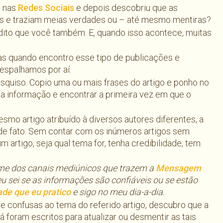
s nas
Redes Sociais
e depois descobriu que as
as e traziam meias verdades ou – até mesmo mentiras?
edito que você também. E, quando isso acontece, muitas
tas quando encontro esse tipo de publicações e
espalhamos por aí.
squiso. Copio uma ou mais frases do artigo e ponho no
 da informação e encontrar a primeira vez em que o
smo artigo atribuído à diversos autores diferentes, a
de fato. Sem contar com os inúmeros artigos sem
artigo, seja qual tema for, tenha credibilidade, tem
nome dos canais mediúnicos que trazem a
Mensagem
eu sei se as informações são confiáveis ou se estão
dade que eu pratico
e sigo no meu dia-a-dia.
 e confusas ao tema do referido artigo, descubro que a
já foram escritos para atualizar ou desmentir as tais