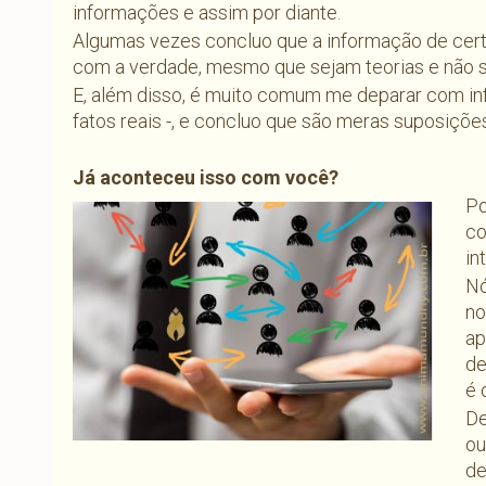
informações e assim por diante.
Algumas vezes concluo que a informação de cer
com a verdade, mesmo que sejam teorias e não se
E, além disso, é muito comum me deparar com 
fatos reais -, e concluo que são meras suposições 
Já aconteceu isso com você?
Po
co
in
Nó
no
ap
de
é 
De
ou
de