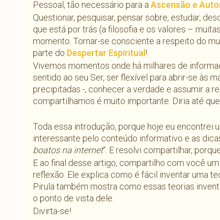
Pessoal, tão necessário para a
Ascensão e Auto
Questionar, pesquisar, pensar sobre, estudar, des
que está por trás (a filosofia e os valores – mui
momento. Tornar-se consciente a respeito do mu
parte do
Despertar Espiritual
!
Vivemos momentos onde há milhares de informaçõ
sentido ao seu Ser, ser flexível para abrir-se às 
precipitadas -, conhecer a verdade e assumir a 
compartilhamos é muito importante. Diria até qu
Toda essa introdução, porque hoje eu encontrei u
interessante pelo conteúdo informativo e as dicas
boatos na internet
“. E resolvi compartilhar, porq
E ao final desse artigo, compartilho com você u
reflexão. Ele explica como é fácil inventar uma t
Pirula também mostra como essas teorias invent
o ponto de vista dele.
Divirta-se!