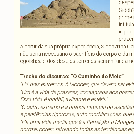
desper
Siddh?
primei
intitu
import
prazer
A partir da sua própria experiência, Siddh?rtha G
não seria necessário o sacrifício do corpo e da 
egoística e dos desejos terrenos seriam fundamen
Trecho do discurso: “O Caminho do Meio”
“Há dois extremos, ó Monges, que devem ser evi
“Um é a vida de prazeres, consagrada aos prazer
Essa vida é ignóbil, aviltante e estéril.”
“O outro extremo é a prática habitual do ascetis
e penitências rigorosas, auto mortificações, que s
“Há uma vida média que é a Perfeição, ó Monges, 
normal, porém refreando todas as tendências eg