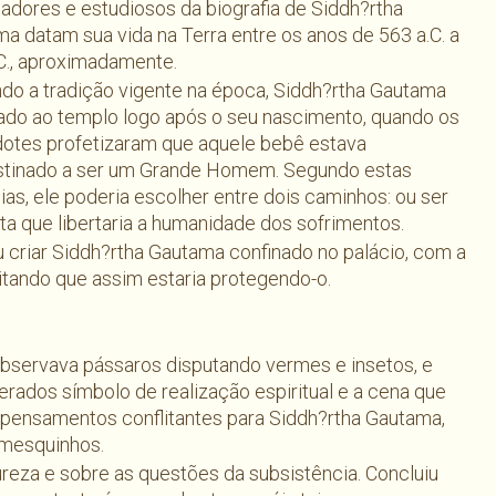
iadores e estudiosos da biografia de Siddh?rtha
a datam sua vida na Terra entre os anos de 563 a.C. a
C., aproximadamente.
do a tradição vigente na época, Siddh?rtha Gautama
vado ao templo logo após o seu nascimento, quando os
otes profetizaram que aquele bebê estava
stinado a ser um Grande Homem. Segundo estas
ias, ele poderia escolher entre dois caminhos: ou ser
a que libertaria a humanidade dos sofrimentos.
u criar Siddh?rtha Gautama confinado no palácio, com a
itando que assim estaria protegendo-o.
 observava pássaros disputando vermes e insetos, e
rados símbolo de realização espiritual e a cena que
a pensamentos conflitantes para Siddh?rtha Gautama,
 mesquinhos.
ureza e sobre as questões da subsistência. Concluiu