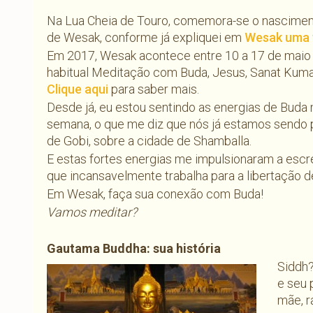
Na Lua Cheia de Touro, comemora-se o nasciment
de Wesak, conforme já expliquei em
Wesak uma f
Em 2017, Wesak acontece entre 10 a 17 de maio
habitual Meditação com Buda, Jesus, Sanat Kumar
Clique aqui
para saber mais.
Desde já, eu estou sentindo as energias de Buda
semana, o que me diz que nós já estamos sendo 
de Gobi, sobre a cidade de Shamballa.
E estas fortes energias me impulsionaram a esc
que incansavelmente trabalha para a libertação 
Em Wesak, faça sua conexão com Buda!
Vamos meditar?
Gautama Buddha: sua história
Siddh?
e seu 
mãe, r