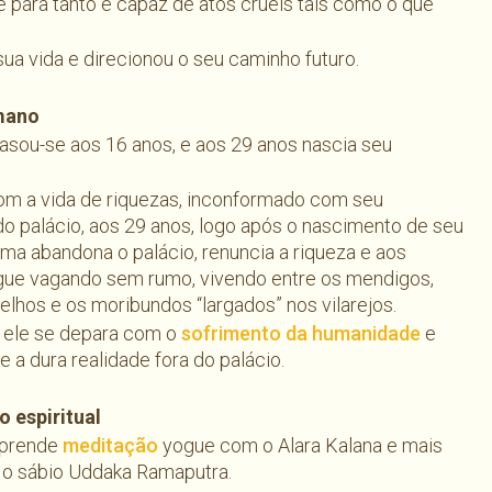
e para tanto é capaz de atos cruéis tais como o que
ua vida e direcionou o seu caminho futuro.
mano
sou-se aos 16 anos, e aos 29 anos nascia seu
om a vida de riquezas, inconformado com seu
o palácio, aos 29 anos, logo após o nascimento de seu
ama abandona o palácio, renuncia a riqueza e aos
egue vagando sem rumo, vivendo entre os mendigos,
elhos e os moribundos “largados” nos vilarejos.
 ele se depara com o
sofrimento da humanidade
e
e a dura realidade fora do palácio.
 espiritual
aprende
meditação
yogue com o Alara Kalana e mais
 o sábio Uddaka Ramaputra.