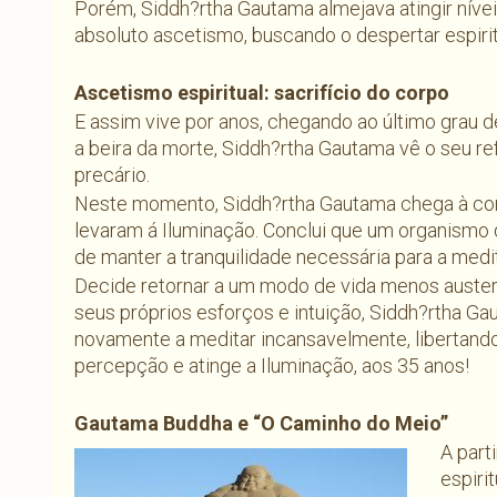
Porém, Siddh?rtha Gautama almejava atingir nívei
absoluto ascetismo, buscando o despertar espiritu
Ascetismo espiritual: sacrifício do corpo
E assim vive por anos, chegando ao último grau 
a beira da morte, Siddh?rtha Gautama vê o seu re
precário.
Neste momento, Siddh?rtha Gautama chega à conc
levaram á Iluminação. Conclui que um organismo 
de manter a tranquilidade necessária para a medi
Decide retornar a um modo de vida menos auste
seus próprios esforços e intuição, Siddh?rtha Ga
novamente a meditar incansavelmente, libertando
percepção e atinge a Iluminação, aos 35 anos!
Gautama Buddha e “O Caminho do Meio”
A part
espiri