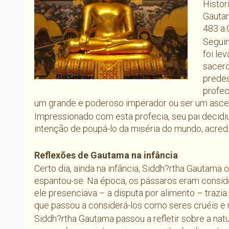
Histor
Gautam
483 a.
Seguin
foi le
sacerd
prede
profec
um grande e poderoso imperador ou ser um ascet
Impressionado com esta profecia, seu pai decidi
intenção de poupá-lo da miséria do mundo, acred
Reflexões de Gautama na infância
Certo dia, ainda na infância, Siddh?rtha Gautama
espantou-se. Na época, os pássaros eram conside
ele presenciava – a disputa por alimento – trazi
que passou a considerá-los como seres cruéis e
Siddh?rtha Gautama passou a refletir sobre a nat