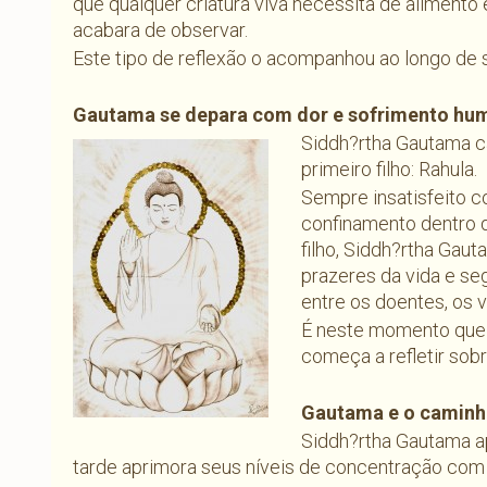
que qualquer criatura viva necessita de alimento 
acabara de observar.
Este tipo de reflexão o acompanhou ao longo de s
Gautama se depara com dor e sofrimento hu
Siddh?rtha Gautama ca
primeiro filho: Rahula.
Sempre insatisfeito c
confinamento dentro d
filho, Siddh?rtha Gaut
prazeres da vida e s
entre os doentes, os v
É neste momento que
começa a refletir sobr
Gautama e o caminho
Siddh?rtha Gautama 
tarde aprimora seus níveis de concentração com