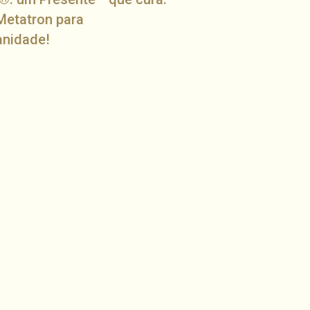
Metatron para
anidade!