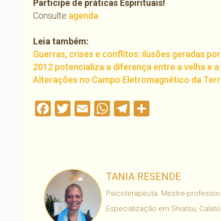
Participe de práticas Espirituais!
Consulte
agenda
Leia também:
Guerras, crises e conflitos: ilusões geradas p
2012 potencializa a diferença entre a velha e a
Alterações no Campo Eletromagnético da Ter
Facebook
Twitter
Email
WhatsApp
Telegram
Compartil
TANIA RESENDE
Psicoterapeuta. Mestre-professora
Especialização em Shiatsu, Calaton