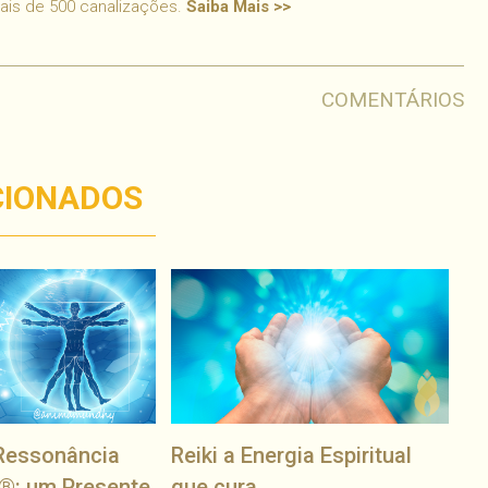
mais de 500 canalizações.
Saiba Mais >>
COMENTÁRIOS
CIONADOS
Ressonância
Reiki a Energia Espiritual
®: um Presente
que cura.