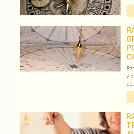
R
G
P
C
Rad
vid
equi
R
T