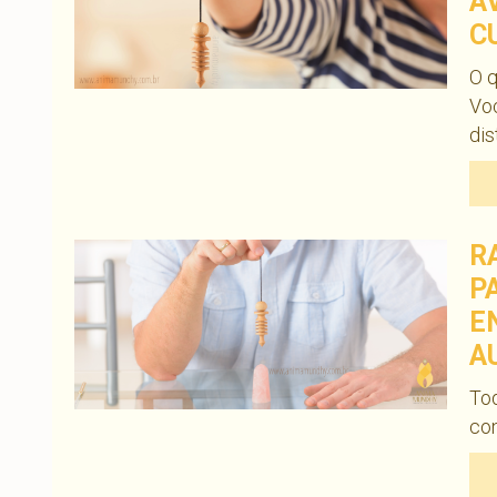
A
C
O q
Voc
dis
R
P
E
A
Tod
co