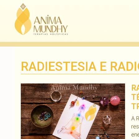
RADIESTESIA E RAD
R
T
T
A R
res
ene