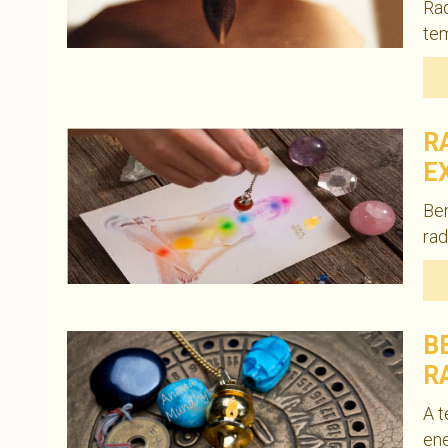
Rad
tem
R
E
Be
rad
B
R
A t
ene