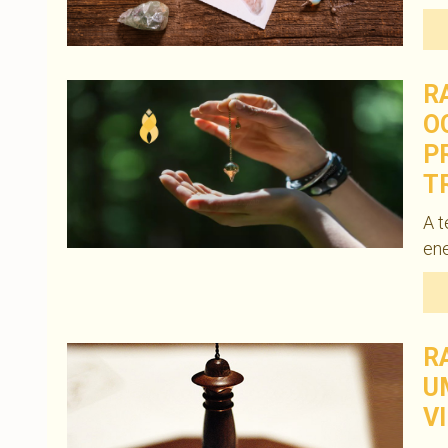
R
O
P
T
A t
ene
R
U
V