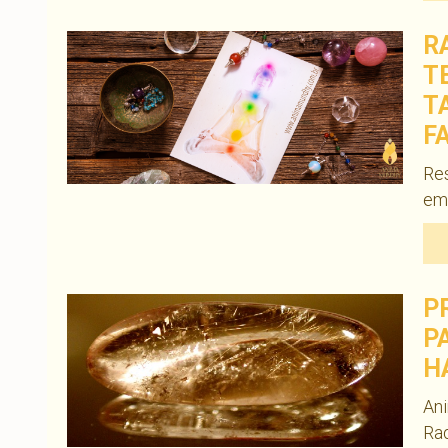
R
T
T
F
Res
em
P
P
H
Ani
Rad