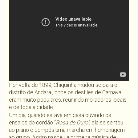
Por volta de 1899, Chiquinha mudou-se para o
distrito de Andaraí, onde os desfiles de Carnaval
eram muito populares, reunindo moradores locais
e de toda a cidade.
Um dia, quando estava em casa ouvindo os
ensaios do cordão “
Rosa de Ouro”
, ela se sentou
ao piano e compôs uma marcha em homenagem
ao grupo. Assim nasceu a primeira música de