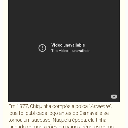
Em 1877, Chiquinha compôs a polca “
Atraente
“,
que foi publicada logo antes do Carnaval e se
tornou um sucesso. Naquela época, ela tinha
lançado composições em vários gêneros como