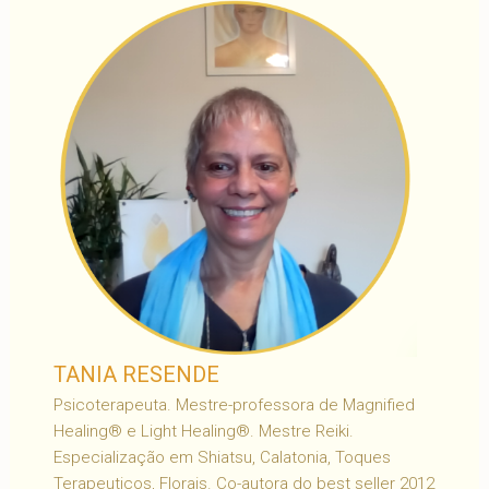
TANIA RESENDE
Psicoterapeuta. Mestre-professora de Magnified
Healing® e Light Healing®. Mestre Reiki.
Especialização em Shiatsu, Calatonia, Toques
Terapeuticos, Florais. Co-autora do best seller 2012