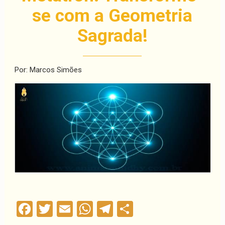
se com a Geometria
Sagrada!
Por: Marcos Simões
Facebook
Twitter
Email
WhatsApp
Telegram
Compartilha