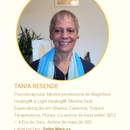
TANIA RESENDE
Psicoterapeuta. Mestre-professora de Magnified
Healing® e Light Healing®. Mestre Reiki.
Especialização em Shiatsu, Calatonia, Toques
Terapeuticos, Florais. Co-autora do best seller 2012
– A Era de Ouro. Autora de mais de 500
canalizações.
Saiba Mais >>