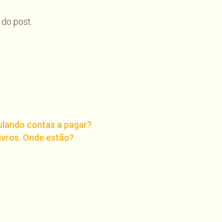
 do post.
nulando contas a pagar?
ivros. Onde estão?
har