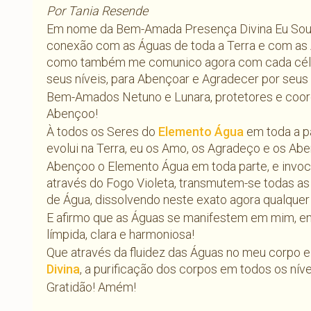
Por Tania Resende
Em nome da Bem-Amada Presença Divina Eu Sou 
conexão com as Águas de toda a Terra e com as Á
como também me comunico agora com cada célula
seus níveis, para Abençoar e Agradecer por seus 
Bem-Amados Netuno e Lunara, protetores e coor
Abençoo!
À todos os Seres do
Elemento Água
em toda a p
evolui na Terra, eu os Amo, os Agradeço e os Ab
Abençoo o Elemento Água em toda parte, e invo
através do Fogo Violeta, transmutem-se todas as
de Água, dissolvendo neste exato agora qualquer 
E afirmo que as Águas se manifestem em mim, e
límpida, clara e harmoniosa!
Que através da fluidez das Águas no meu corpo e 
Divina
, a purificação dos corpos em todos os nív
Gratidão! Amém!