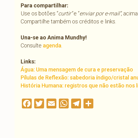
Para compartilhar:
Use os botões “
curtir”
e “
enviar por e-mail”
, acima
Compartilhe também os créditos e links.
Una-se ao Anima Mundhy!
Consulte
agenda
.
Links:
Água: Uma mensagem de cura e preservação
Pílulas de Reflexão: sabedoria índigo/cristal a
História Humana: registros que não estão nos l
Facebook
Twitter
Email
WhatsApp
Telegram
Compartil