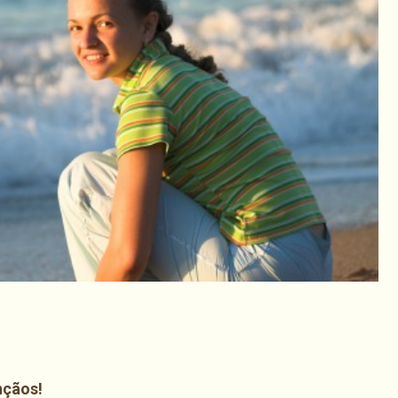
har
nçãos!