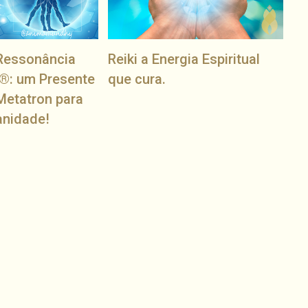
Ressonância
Reiki a Energia Espiritual
®: um Presente
que cura.
Metatron para
anidade!