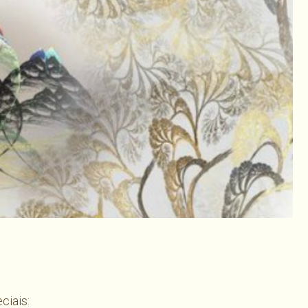
har
ciais: