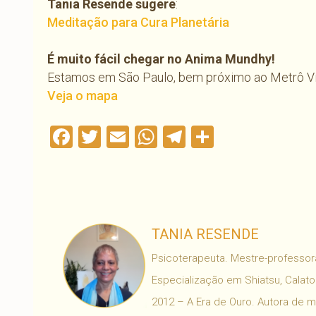
Tania Resende sugere
:
Meditação para Cura Planetária
É muito fácil chegar no Anima Mundhy!
Estamos em São Paulo, bem próximo ao Metrô V
Veja o mapa
Facebook
Twitter
Email
WhatsApp
Telegram
Compartil
TANIA RESENDE
Psicoterapeuta. Mestre-professora
Especialização em Shiatsu, Calaton
2012 – A Era de Ouro. Autora de 