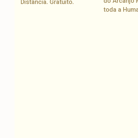
do Arcanjo 
Distância. Gratuito.
toda a Hum