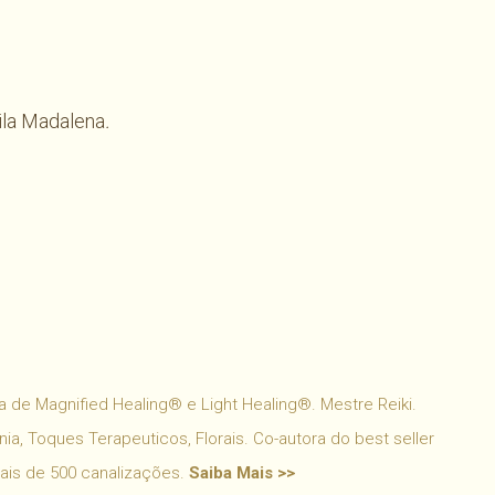
ila Madalena
.
har
 de Magnified Healing® e Light Healing®. Mestre Reiki.
ia, Toques Terapeuticos, Florais. Co-autora do best seller
mais de 500 canalizações.
Saiba Mais >>