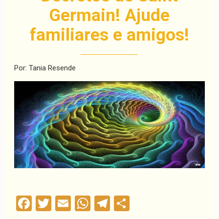
Germain! Ajude
familiares e amigos!
Por: Tania Resende
Facebook
Twitter
Email
WhatsApp
Telegram
Compartilha