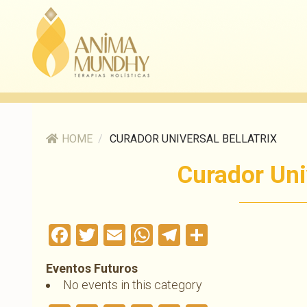
HOME
/
CURADOR UNIVERSAL BELLATRIX
Curador Univ
Facebook
Twitter
Email
WhatsApp
Telegram
Compartil
Eventos Futuros
No events in this category