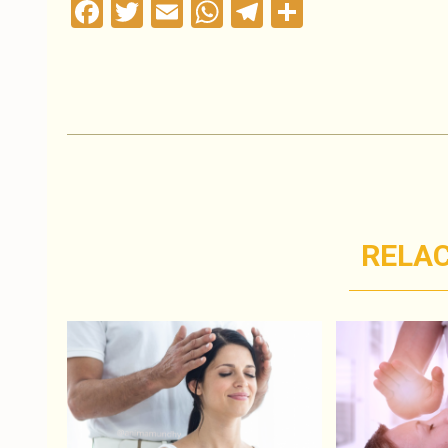
Facebook
Twitter
Email
WhatsApp
Telegram
Compartil
RELA