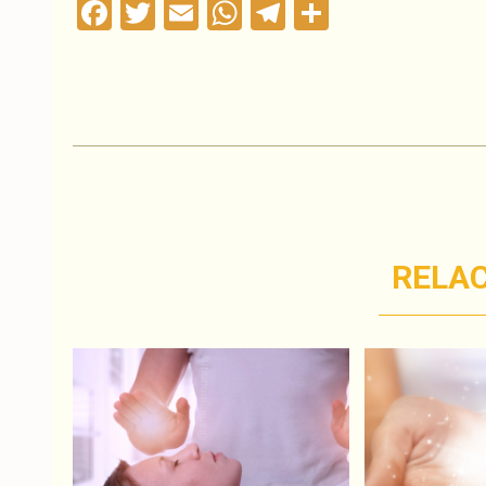
Facebook
Twitter
Email
WhatsApp
Telegram
Compartil
RELA