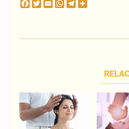
Facebook
Twitter
Email
WhatsApp
Telegram
Compartil
RELA