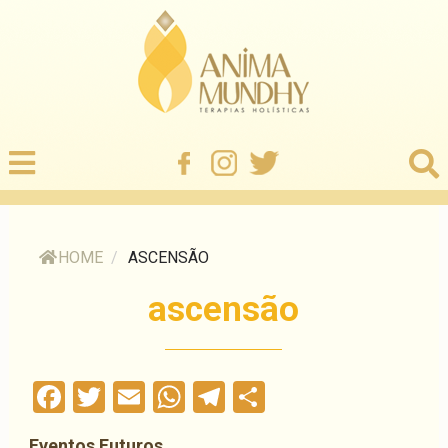
HOME
/
ASCENSÃO
ascensão
Facebook
Twitter
Email
WhatsApp
Telegram
Compartilha
Eventos Futuros