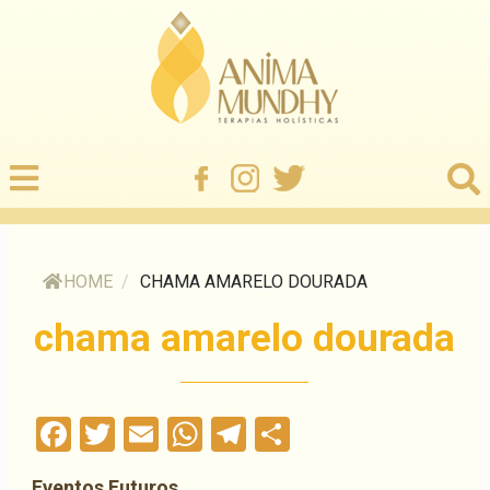
HOME
/
CHAMA AMARELO DOURADA
chama amarelo dourada
Facebook
Twitter
Email
WhatsApp
Telegram
Compartilha
Eventos Futuros