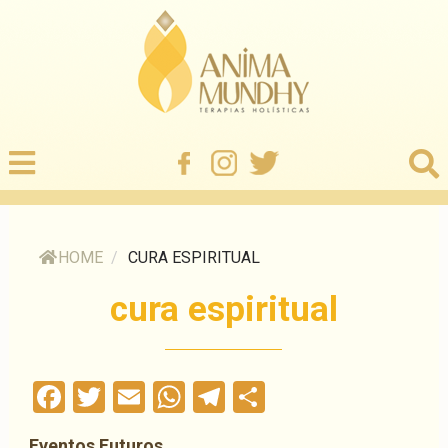
HOME
/
CURA ESPIRITUAL
cura espiritual
Facebook
Twitter
Email
WhatsApp
Telegram
Compartilha
Eventos Futuros