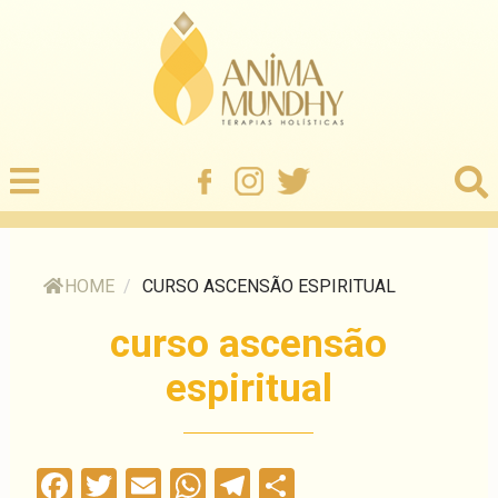
HOME
/
CURSO ASCENSÃO ESPIRITUAL
curso ascensão
espiritual
Facebook
Twitter
Email
WhatsApp
Telegram
Compartilha