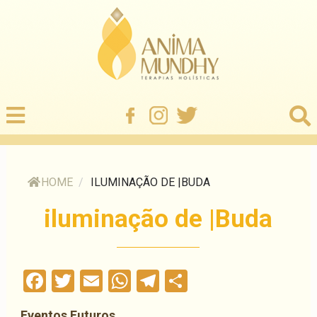
HOME
/
ILUMINAÇÃO DE |BUDA
iluminação de |Buda
Facebook
Twitter
Email
WhatsApp
Telegram
Compartilha
Eventos Futuros