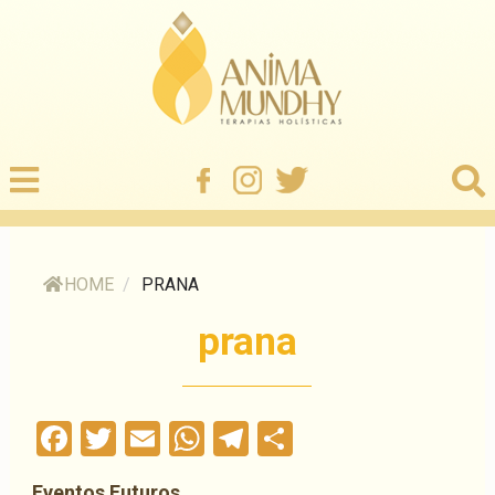
HOME
/
PRANA
prana
Facebook
Twitter
Email
WhatsApp
Telegram
Compartilha
Eventos Futuros