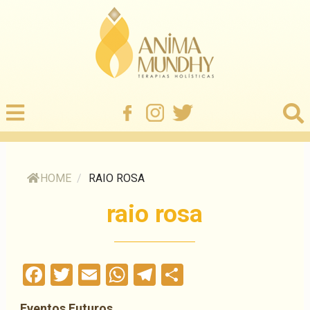
HOME
/
RAIO ROSA
raio rosa
Facebook
Twitter
Email
WhatsApp
Telegram
Compartilha
Eventos Futuros