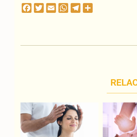
Facebook
Twitter
Email
WhatsApp
Telegram
Compartil
RELA