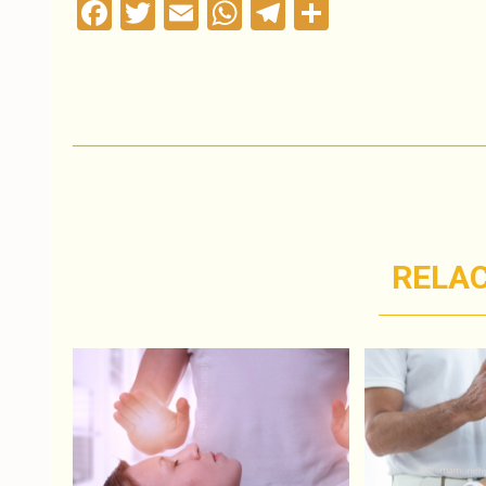
Facebook
Twitter
Email
WhatsApp
Telegram
Compartil
RELA