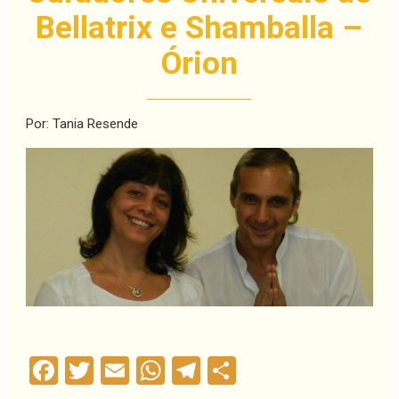
Bellatrix e Shamballa –
Órion
Por: Tania Resende
Facebook
Twitter
Email
WhatsApp
Telegram
Compartilha