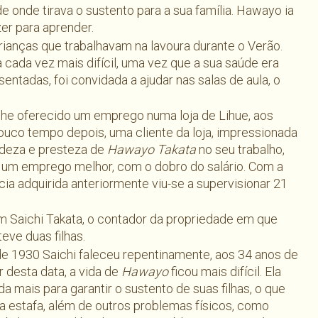
e onde tirava o sustento para a sua família. Hawayo ia
er para aprender.
rianças que trabalhavam na lavoura durante o Verão.
 cada vez mais difícil, uma vez que a sua saúde era
entadas, foi convidada a ajudar nas salas de aula, o
lhe oferecido um emprego numa loja de Lihue, aos
ouco tempo depois, uma cliente da loja, impressionada
adeza e presteza de
Hawayo Takata
no seu trabalho,
 um emprego melhor, com o dobro do salário. Com a
cia adquirida anteriormente viu-se a supervisionar 21
 Saichi Takata, o contador da propriedade em que
teve duas filhas.
e 1930 Saichi faleceu repentinamente, aos 34 anos de
ir desta data, a vida de
Hawayo
ficou mais difícil. Ela
da mais para garantir o sustento de suas filhas, o que
a estafa, além de outros problemas físicos, como