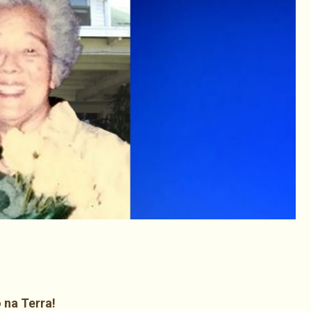
har
 na Terra!