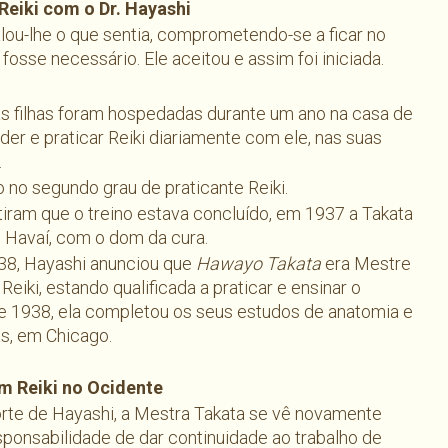
Reiki com o Dr. Hayashi
alou-lhe o que sentia, comprometendo-se a ficar no
osse necessário. Ele aceitou e assim foi iniciada.
as filhas foram hospedadas durante um ano na casa de
der e praticar Reiki diariamente com ele, nas suas
.
 no segundo grau de praticante Reiki.
ram que o treino estava concluído, em 1937 a Takata
o Havaí, com o dom da cura.
38, Hayashi anunciou que
Hawayo Takata
era Mestre
eiki, estando qualificada a praticar e ensinar o
de 1938, ela completou os seus estudos de anatomia e
as, em Chicago.
m Reiki no Ocidente
te de Hayashi, a Mestra Takata se vê novamente
sponsabilidade de dar continuidade ao trabalho de