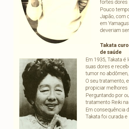
fortes dores
Pouco tempo 
Japão, com o
em Yamagushi
deveriam ser
Takata curo
de saúde
Em 1935, Takata é 
suas dores e receb
tumor no abdômen, c
O seu tratamento, e
propiciar melhores 
Perguntando por out
tratamento Reiki na 
Em consequência das
Takata foi curada e