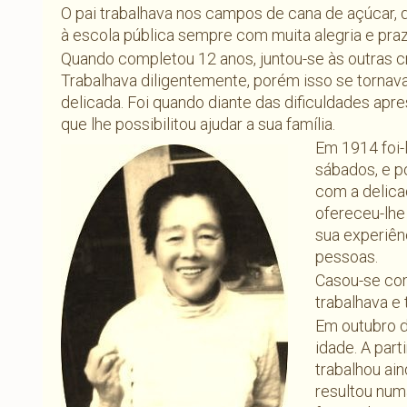
O pai trabalhava nos campos de cana de açúcar, d
à escola pública sempre com muita alegria e praz
Quando completou 12 anos, juntou-se às outras c
Trabalhava diligentemente, porém isso se tornava
delicada. Foi quando diante das dificuldades apres
que lhe possibilitou ajudar a sua família.
Em 1914 foi-
sábados, e p
com a delic
ofereceu-lhe
sua experiên
pessoas.
Casou-se com
trabalhava e 
Em outubro d
idade. A part
trabalhou ain
resultou num