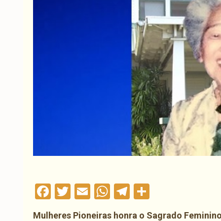
Facebook
Twitter
Email
WhatsApp
Telegram
Compartil
Mulheres Pioneiras honra o Sagrado Feminino