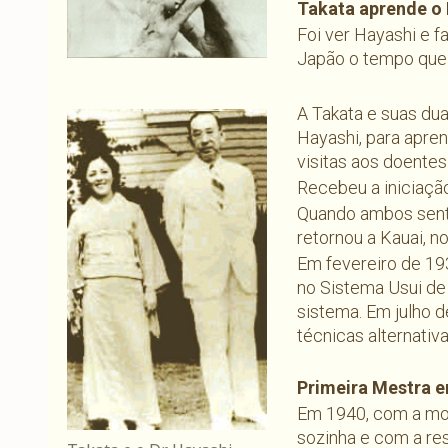
Takata aprende o 
Foi ver Hayashi e f
Japão o tempo que f
A Takata e suas du
Hayashi, para apren
visitas aos doentes
Recebeu a iniciação
Quando ambos senti
retornou a Kauai, n
Em fevereiro de 19
no Sistema Usui de R
sistema. Em julho 
técnicas alternativ
Primeira Mestra e
Em 1940, com a mor
sozinha e com a re