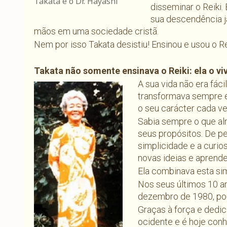
Takata e o Dr. Hayashi
disseminar o Reiki.
sua descendência j
mãos em uma sociedade cristã.
Nem por isso Takata desistiu! Ensinou e usou o Re
Takata não somente ensinava o Reiki: ela o viv
A sua vida não era fáci
transformava sempre e
o seu carácter cada ve
Sabia sempre o que al
seus propósitos. De p
simplicidade e a curio
novas ideias e aprend
Ela combinava esta si
Nos seus últimos 10 an
dezembro de 1980, pou
Graças à força e dedi
ocidente e é hoje conh