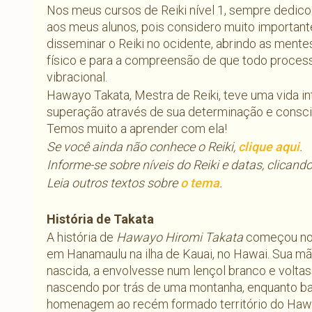
Nos meus cursos de Reiki nível 1, sempre dedico
aos meus alunos, pois considero muito importante
disseminar o Reiki no ocidente, abrindo as ment
físico e para a compreensão de que todo proce
vibracional.
Hawayo Takata, Mestra de Reiki, teve uma vida in
superação através de sua determinação e consciê
Temos muito a aprender com ela!
Se você ainda não conhece o Reiki,
clique aqui
.
Informe-se sobre níveis do Reiki e datas, clican
Leia outros textos sobre
o tema
.
História de Takata
A história de
Hawayo Hiromi Takata
começou no 
em Hanamaulu na ilha de Kauai, no Hawai. Sua mã
nascida, a envolvesse num lençol branco e voltas
nascendo por trás de uma montanha, enquanto ba
homenagem ao recém formado território do Hawa