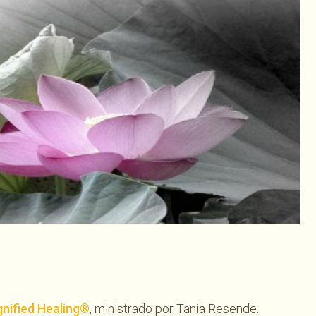
har
nified Healing®
, ministrado por Tania Resende.