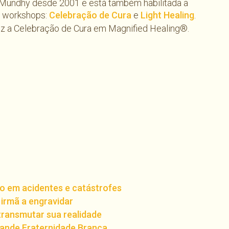
 Mundhy desde 2001 e está também habilitada a
os workshops:
Celebração de Cura
e
Light Healing
.
 a Celebração de Cura em Magnified Healing®.
io em acidentes e catástrofes
irmã a engravidar
transmutar sua realidade
ande Fraternidade Branca