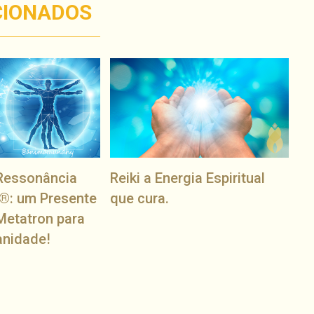
CIONADOS
Ressonância
Reiki a Energia Espiritual
®: um Presente
que cura.
Metatron para
anidade!