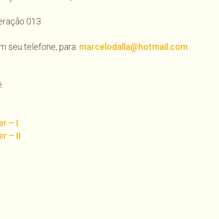
peração 013
 seu telefone, para:
marcelodalla@hotmail.com
.
r – I
r – II
har