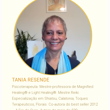
TANIA RESENDE
Psicoterapeuta. Mestre-professora de Magnified
Healing® e Light Healing®. Mestre Reiki.
Especialização em Shiatsu, Calatonia, Toques
Terapeuticos, Florais. Co-autora do best seller 2012