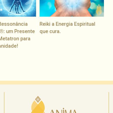
Ressonância
Reiki a Energia Espiritual
®: um Presente
que cura.
Metatron para
anidade!