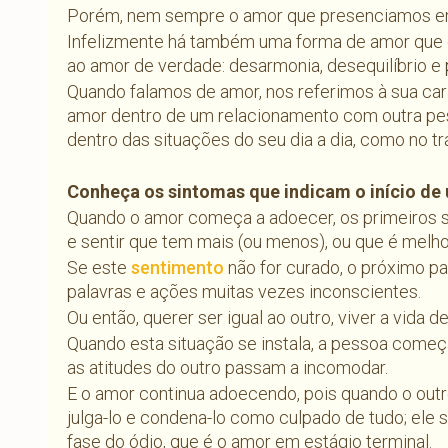
Porém, nem sempre o amor que presenciamos ent
Infelizmente há também uma forma de amor que é
ao amor de verdade: desarmonia, desequilíbrio e 
Quando falamos de amor, nos referimos à sua cara
amor dentro de um relacionamento com outra pes
dentro das situações do seu dia a dia, como no tra
Conheça os sintomas que indicam o início d
Quando o amor começa a adoecer, os primeiros si
e sentir que tem mais (ou menos), ou que é melhor
Se este
sentimento
não for curado, o próximo pa
palavras e ações muitas vezes inconscientes.
Ou então, querer ser igual ao outro, viver a vida de
Quando esta situação se instala, a pessoa com
as atitudes do outro passam a incomodar.
E o amor continua adoecendo, pois quando o ou
julga-lo e condena-lo como culpado de tudo; ele 
fase do ódio, que é o amor em estágio terminal.