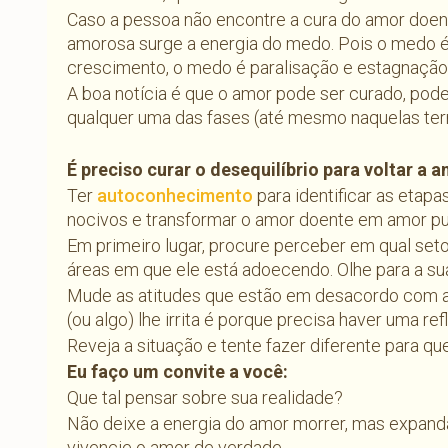
Caso a pessoa não encontre a cura do amor doent
amorosa surge a energia do medo. Pois o medo é
crescimento, o medo é paralisação e estagnação
A boa notícia é que o amor pode ser curado, pod
qualquer uma das fases (até mesmo naquelas ter
É preciso curar o desequilíbrio para voltar a
Ter
autoconhecimento
para identificar as etapa
nocivos e transformar o amor doente em amor pu
Em primeiro lugar, procure perceber em qual seto
áreas em que ele está adoecendo. Olhe para a sua
Mude as atitudes que estão em desacordo com a
(ou algo) lhe irrita é porque precisa haver uma ref
Reveja a situação e tente fazer diferente para 
Eu faço um convite a você:
Que tal pensar sobre sua realidade?
Não deixe a energia do amor morrer, mas expand
vivencie o amor de verdade.