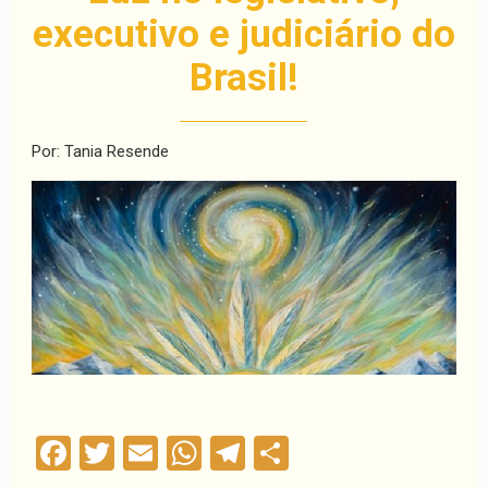
executivo e judiciário do
Brasil!
Por: Tania Resende
Facebook
Twitter
Email
WhatsApp
Telegram
Compartilha