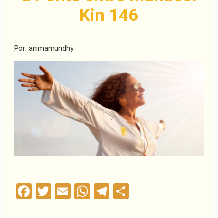
Kin 146
Por: animamundhy
Facebook
Twitter
Email
WhatsApp
Telegram
Compartilha