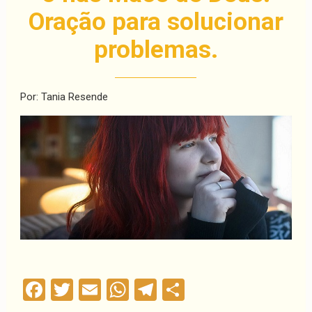
Oração para solucionar
problemas.
Por: Tania Resende
Facebook
Twitter
Email
WhatsApp
Telegram
Compartilha