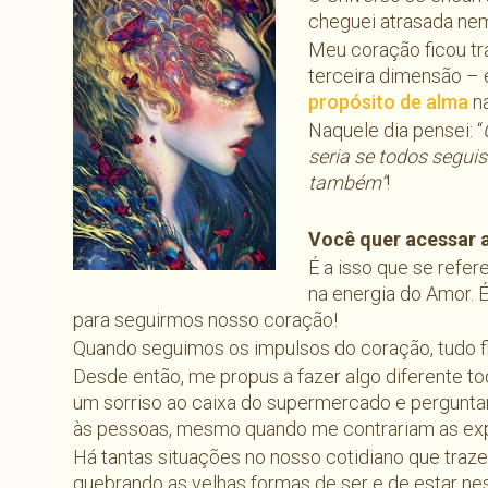
cheguei atrasada ne
Meu coração ficou tr
terceira dimensão – 
propósito de alma
n
Naquele dia pensei: “
seria se todos segui
também”
!
Você quer acessar a
É a isso que se refer
na energia do Amor. 
para seguirmos nosso coração!
Quando seguimos os impulsos do coração, tudo flu
Desde então, me propus a fazer algo diferente tod
um sorriso ao caixa do supermercado e pergunt
às pessoas, mesmo quando me contrariam as exp
Há tantas situações no nosso cotidiano que traze
quebrando as velhas formas de ser e de estar nes