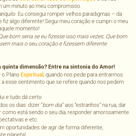
m um minuto ao meu compromisso.
anquilo. Eu consegui romper velhos paradigmas – da
e fiz algo diferente! Segui meu coração e cumpri o meu
aquele momento!
Que bom seria se eu fizesse isso mais vezes. Que bom
ssem mais o seu coração e fizessem diferente
 quinta dimensão? Entre na sintonia do Amor!
e o Plano
Espiritual
, quando nos pede para entrarmos
É a esse sentimento que se refere quando nos pedem
i e tudo dá certo.
os os dias: dizer “
bom dia
” aos “estranhos” na rua, dar
ar como está sendo o seu dia, responder amorosamente
ectativas e etc.
m oportunidades de agir de forma diferente,
te planeta!