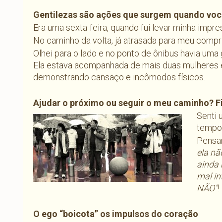
Gentilezas são ações que surgem quando voc
Era uma sexta-feira, quando fui levar minha impre
No caminho da volta, já atrasada para meu compr
Olhei para o lado e no ponto de ônibus havia um
Ela estava acompanhada de mais duas mulheres e
demonstrando cansaço e incômodos físicos.
Ajudar o próximo ou seguir o meu caminho? F
Senti 
tempo,
Pensam
ela nã
ainda 
mal in
NÃO”
!
O ego “boicota” os impulsos do coração