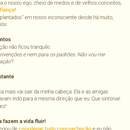
 o nosso ego, cheio de medos e de velhos conceitos,
nfiança
!
“plantados” em nosso inconsciente desde há muito,
nós.
ntos
ção não ficou tranquilo.
convenções e nem para os padrões. Não vou me
ação”!
stante
ca mais vai sair da minha cabeça. Ela e as amigas
tavam indo para a mesma direção que eu. Que sintonia!
ez!
fazem a vida fluir!
regou de
coordenar tudo com perfeição
e eu não