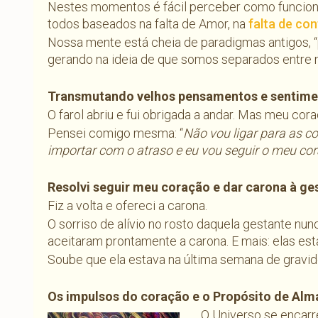
Nestes momentos é fácil perceber como funciona
todos baseados na falta de Amor, na
falta de co
Nossa mente está cheia de paradigmas antigos, 
gerando na ideia de que somos separados entre 
Transmutando velhos pensamentos e sentime
O farol abriu e fui obrigada a andar. Mas meu cora
Pensei comigo mesma: “
Não vou ligar para as 
importar com o atraso e eu vou seguir o meu cor
Resolvi seguir meu coração e dar carona à ge
Fiz a volta e ofereci a carona.
O sorriso de alívio no rosto daquela gestante nun
aceitaram prontamente a carona. E mais: elas es
Soube que ela estava na última semana de gravid
Os impulsos do coração e o Propósito de Alma 
O Universo se encar