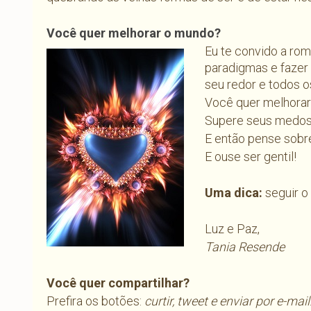
Você quer melhorar o mundo?
Eu te convido a rom
paradigmas e fazer 
seu redor e todos os
Você quer melhora
Supere seus medos 
E então pense sobre
E ouse ser gentil!
Uma dica:
seguir o
Luz e Paz,
Tania Resende
Você quer compartilhar?
Prefira os botões:
curtir, tweet e enviar por e-mail