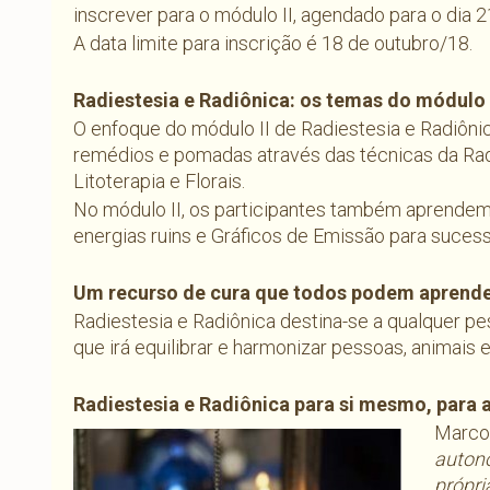
inscrever para o módulo II, agendado para o dia 
A data limite para inscrição é 18 de outubro/18.
Radiestesia e Radiônica: os t
emas do módulo 
O enfoque do módulo II de Radiestesia e Radiôni
remédios e pomadas através das técnicas da Rad
Litoterapia e Florais.
No módulo II, os participantes também aprendem 
energias ruins e Gráficos de Emissão para sucess
Um recurso de cura que todos podem aprende
Radiestesia e Radiônica destina-se a qualquer p
que irá equilibrar e harmonizar pessoas, animais 
Radiestesia e Radiônica para si mesmo, para 
Marco
autono
própri