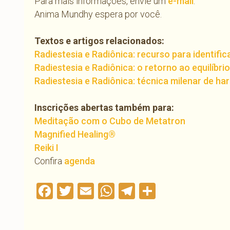
Para mais informações, envie um
e-mail
.
Anima Mundhy espera por você.
Textos e artigos relacionados:
Radiestesia e Radiônica: recurso para identific
Radiestesia e Radiônica: o retorno ao equilíbrio
Radiestesia e Radiônica: técnica milenar de h
Inscrições abertas também para:
Meditação com o Cubo de Metatron
Magnified Healing®
Reiki I
Confira
agenda
Facebook
Twitter
Email
WhatsApp
Telegram
Compartil