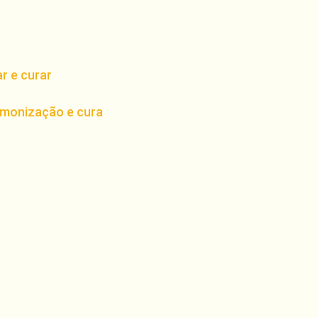
ar e curar
armonização e cura
har