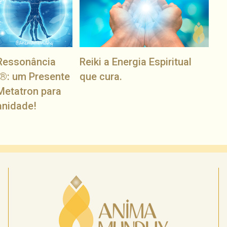
Ressonância
Reiki a Energia Espiritual
®: um Presente
que cura.
Metatron para
anidade!