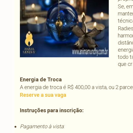
Se, em
mante
técnic
Radies
harmon
distân
energi
todo 
que cr
Energia de Troca
A energia de troca é R$ 400,00 a vista, ou 2 parc
Reserve a sua vaga
Instruções para inscrição:
Pagamento à vista
: