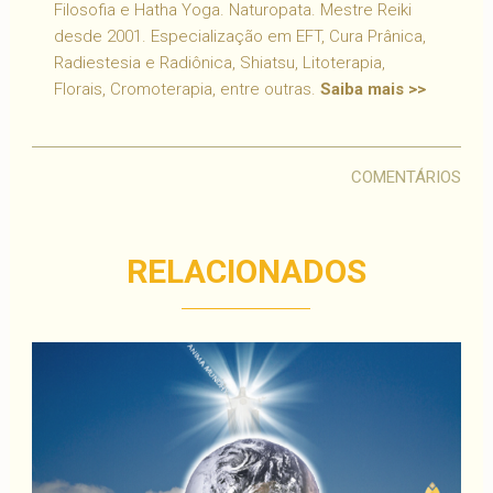
Filosofia e Hatha Yoga. Naturopata. Mestre Reiki
desde 2001. Especialização em EFT, Cura Prânica,
Radiestesia e Radiônica, Shiatsu, Litoterapia,
Florais, Cromoterapia, entre outras.
Saiba mais >>
COMENTÁRIOS
RELACIONADOS