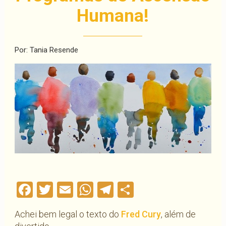
Humana!
Por: Tania Resende
Facebook
Twitter
Email
WhatsApp
Telegram
Compartilha
Achei bem legal o texto do
Fred Cury
, além de