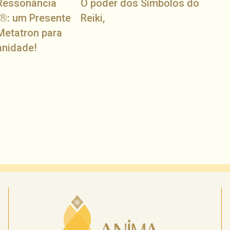
Ressonância
O poder dos Símbolos do
®: um Presente
Reiki,
Metatron para
anidade!