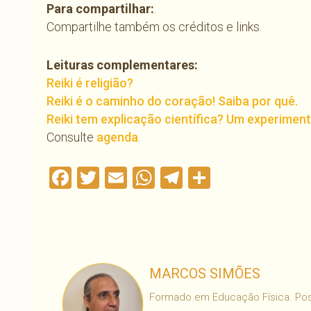
Para compartilhar:
.
Compartilhe também os créditos e links.
Leituras complementares:
Reiki é religião?
Reiki é o caminho do coração! Saiba por quê.
Reiki tem explicação científica? Um experimen
Consulte
agenda
.
Facebook
Twitter
Email
WhatsApp
Telegram
Compartil
MARCOS SIMÕES
Formado em Educação Física. Poss