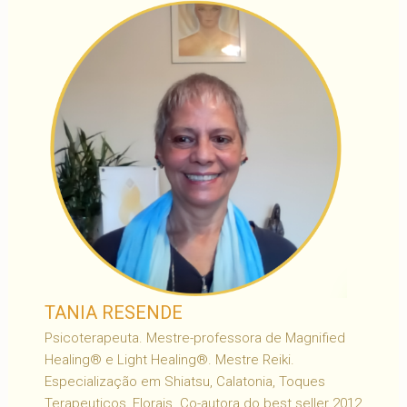
TANIA RESENDE
Psicoterapeuta. Mestre-professora de Magnified
Healing® e Light Healing®. Mestre Reiki.
Especialização em Shiatsu, Calatonia, Toques
Terapeuticos, Florais. Co-autora do best seller 2012