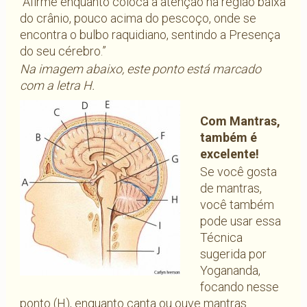
“Afirme enquanto coloca a atenção na região baixa
do crânio, pouco acima do pescoço, onde se
encontra o bulbo raquidiano, sentindo a Presença
do seu cérebro.”
Na imagem abaixo, este ponto está marcado
com a letra H.
Com Mantras,
também é
excelente!
Se você gosta
de mantras,
você também
pode usar essa
Técnica
sugerida por
Yogananda,
focando nesse
ponto (H), enquanto canta ou ouve mantras.