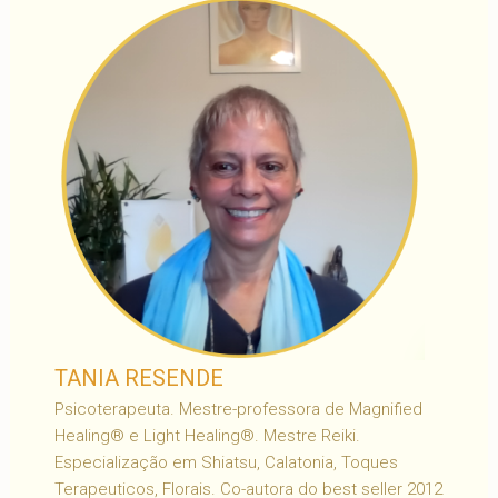
TANIA RESENDE
Psicoterapeuta. Mestre-professora de Magnified
Healing® e Light Healing®. Mestre Reiki.
Especialização em Shiatsu, Calatonia, Toques
Terapeuticos, Florais. Co-autora do best seller 2012