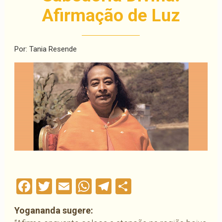
Afirmação de Luz
Por: Tania Resende
Facebook
Twitter
Email
WhatsApp
Telegram
Compartilha
Yogananda sugere: