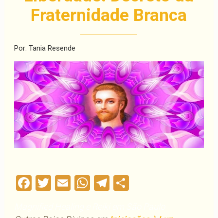
Fraternidade Branca
Por: Tania Resende
Facebook
Twitter
Email
WhatsApp
Telegram
Compartilha
Magnified Healing e Reiki em São Paulo