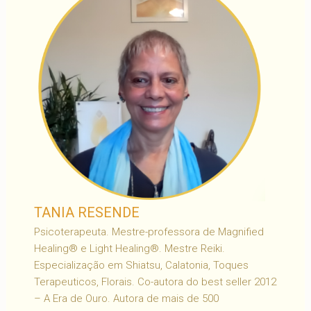
TANIA RESENDE
Psicoterapeuta. Mestre-professora de Magnified
Healing® e Light Healing®. Mestre Reiki.
Especialização em Shiatsu, Calatonia, Toques
Terapeuticos, Florais. Co-autora do best seller 2012
– A Era de Ouro. Autora de mais de 500