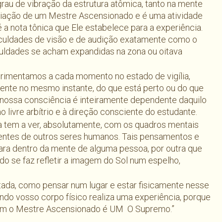
rau de vibração da estrutura atômica, tanto na mente
adiação de um Mestre Ascensionado e é uma atividade
 a nota tônica que Ele estabelece para a experiência.
faculdades de visão e de audição exatamente como o
faculdades se acham expandidas na zona ou oitava
rimentamos a cada momento no estado de vigília,
nte no mesmo instante, do que está perto ou do que
 nossa consciência é inteiramente dependente daquilo
o livre arbítrio e à direção consciente do estudante.
a tem a ver, absolutamente, com os quadros mentais
entes de outros seres humanos. Tais pensamentos e
ra dentro da mente de alguma pessoa, por outra que
 se faz refletir a imagem do Sol num espelho,
etada, como pensar num lugar e estar fisicamente nesse
ando vosso corpo físico realiza uma experiência, porque
em o Mestre Ascensionado é UM  O Supremo.”