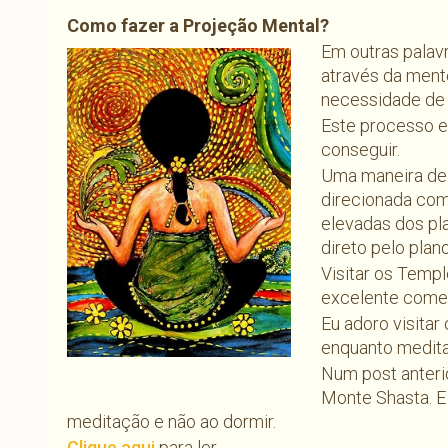
Como fazer a Projeção Mental?
Em outras palavr
através da ment
necessidade de 
Este processo e
conseguir.
Uma maneira de
direcionada com
elevadas dos pl
direto pelo pla
Visitar os Templ
excelente come
Eu adoro visita
enquanto medita
Num post anterio
Monte Shasta. E
meditação e não ao dormir.
Clique aqui
para ler.