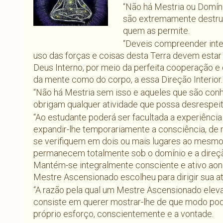
“Não há Mestria ou Domíni
são extremamente destrut
quem as permite.
“Deveis compreender inte
uso das forças e coisas desta Terra devem estar
Deus Interno, por meio da perfeita cooperação e 
da mente como do corpo, a essa Direção Interior.
“Não há Mestria sem isso e aqueles que são co
obrigam qualquer atividade que possa desrespeitar
“Ao estudante poderá ser facultada a experiênci
expandir-lhe temporariamente a consciência, de
se verifiquem em dois ou mais lugares ao mesmo 
permanecem totalmente sob o domínio e a direçã
Mantém-se integralmente consciente e ativo aon
Mestre Ascensionado escolheu para dirigir sua a
“A razão pela qual um Mestre Ascensionado elev
consiste em querer mostrar-lhe de que modo pod
próprio esforço, conscientemente e a vontade.