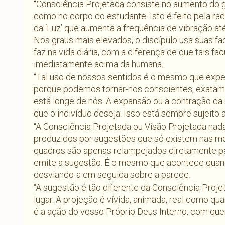
“Consciência Projetada consiste no aumento do g
como no corpo do estudante. Isto é feito pela r
da ‘Luz’ que aumenta a frequência de vibração até
Nos graus mais elevados, o discípulo usa suas 
faz na vida diária, com a diferença de que tais 
imediatamente acima da humana.
“Tal uso de nossos sentidos é o mesmo que expe
porque podemos tornar-nos conscientes, exatame
está longe de nós. A expansão ou a contração da
que o indivíduo deseja. Isso está sempre sujeito a
“A Consciência Projetada ou Visão Projetada nad
produzidos por sugestões que só existem nas m
quadros são apenas relampejados diretamente pa
emite a sugestão. É o mesmo que acontece quando
desviando-a em seguida sobre a parede.
“A sugestão é tão diferente da Consciência Proj
lugar. A projeção é vívida, animada, real como qu
é a ação do vosso Próprio Deus Interno, com qu