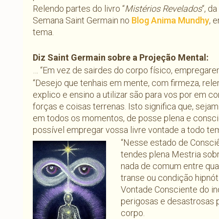
Relendo partes do livro “
Mistérios Revelados
“, d
Semana Saint Germain no
Blog Anima Mundhy
, 
tema.
Diz Saint Germain sobre a Projeção Mental:
… “Em vez de sairdes do corpo físico, empregare
“Desejo que tenhais em mente, com firmeza, rel
explico e ensino a utilizar são para vos por em 
forças e coisas terrenas. Isto significa que, sej
em todos os momentos, de posse plena e consci
possível empregar vossa livre vontade a todo te
“Nesse estado de Consciê
tendes plena Mestria sobr
nada de comum entre qual
transe ou condição hipnót
Vontade Consciente do ind
perigosas e desastrosas 
corpo.