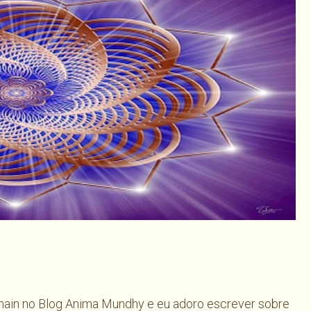
har
ain no Blog Anima Mundhy e eu adoro escrever sobre