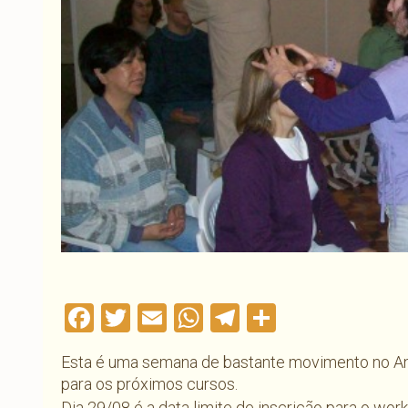
Facebook
Twitter
Email
WhatsApp
Telegram
Compartil
Esta é uma semana de bastante movimento no An
para os próximos cursos.
Dia 29/08 é a data limite de inscrição para o wo