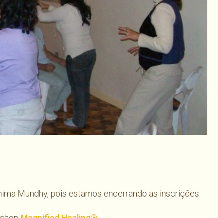
har
ima Mundhy, pois estamos encerrando as inscrições
rkshop
Magnified Healing®
.