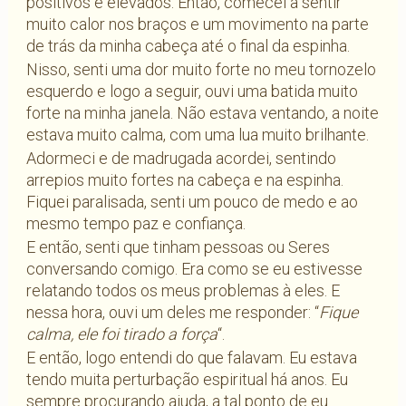
positivos e elevados. Então, comecei a sentir
muito calor nos braços e um movimento na parte
de trás da minha cabeça até o final da espinha.
Nisso, senti uma dor muito forte no meu tornozelo
esquerdo e logo a seguir, ouvi uma batida muito
forte na minha janela. Não estava ventando, a noite
estava muito calma, com uma lua muito brilhante.
Adormeci e de madrugada acordei, sentindo
arrepios muito fortes na cabeça e na espinha.
Fiquei paralisada, senti um pouco de medo e ao
mesmo tempo paz e confiança.
E então, senti que tinham pessoas ou Seres
conversando comigo. Era como se eu estivesse
relatando todos os meus problemas à eles. E
nessa hora, ouvi um deles me responder: “
Fique
calma, ele foi tirado a força
“.
E então, logo entendi do que falavam. Eu estava
tendo muita perturbação espiritual há anos. Eu
sempre procurando ajuda, a tal ponto de eu