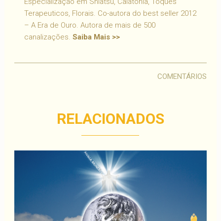
Especialização em Shiatsu, Calatonia, Toques
Terapeuticos, Florais. Co-autora do best seller 2012
– A Era de Ouro. Autora de mais de 500
canalizações.
Saiba Mais >>
COMENTÁRIOS
RELACIONADOS