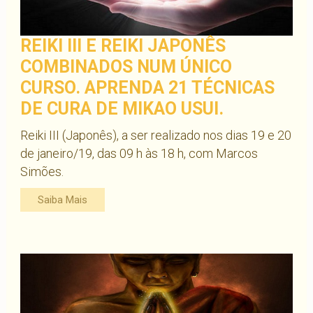
REIKI III E REIKI JAPONÊS
COMBINADOS NUM ÚNICO
CURSO. APRENDA 21 TÉCNICAS
DE CURA DE MIKAO USUI.
Reiki III (Japonês), a ser realizado nos dias 19 e 20
de janeiro/19, das 09 h às 18 h, com Marcos
Simões.
Saiba Mais