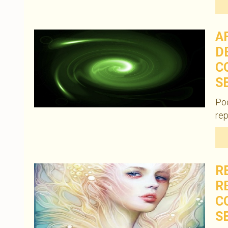
A
D
C
S
Pod
rep
R
R
C
S