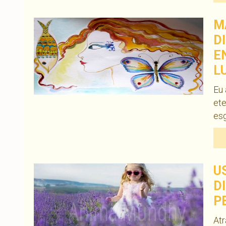
M
D
E
L
Eu 
ete
es
U
D
P
At