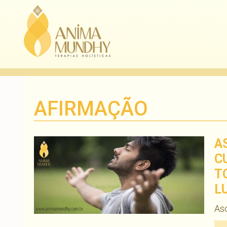
AFIRMAÇÃO
A
C
T
L
Asc