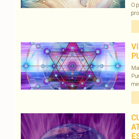
O 
pro
V
P
Mar
Pur
med
C
A
E