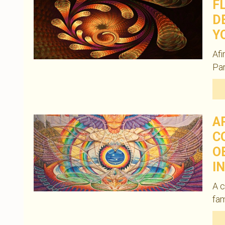
F
D
Y
Afi
Pa
A
C
O
I
A c
fam