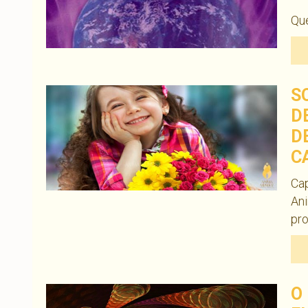
Que
S
D
D
C
Cap
Ani
pr
O