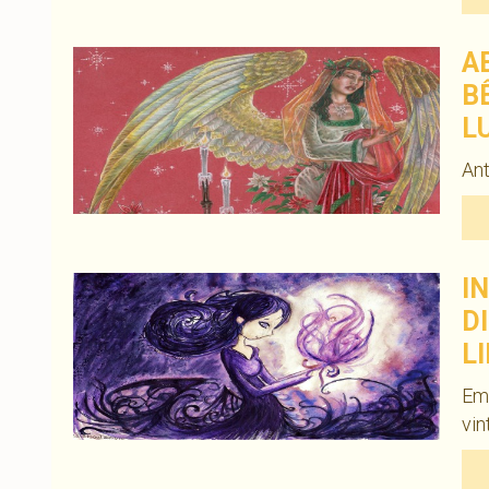
A
B
L
Ant
I
D
L
Em
vin