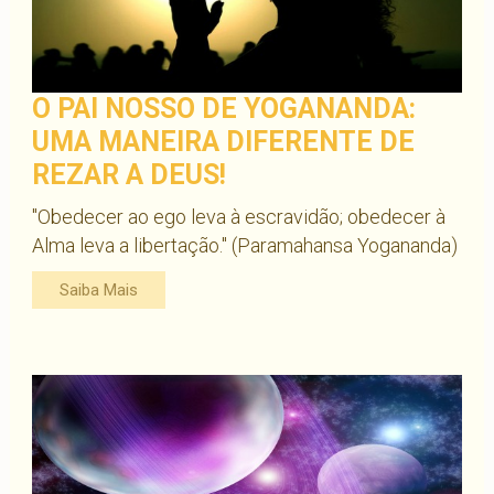
O PAI NOSSO DE YOGANANDA:
UMA MANEIRA DIFERENTE DE
REZAR A DEUS!
"Obedecer ao ego leva à escravidão; obedecer à
Alma leva a libertação." (Paramahansa Yogananda)
Saiba Mais